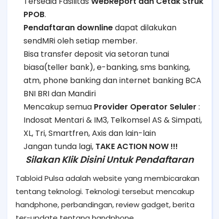
Tersedia Fasilitas
WebReport dan Cetak Struk
PPOB
.
Pendaftaran downline
dapat dilakukan
sendMRi oleh setiap member.
Bisa transfer deposit via setoran tunai
biasa(teller bank), e-banking, sms banking,
atm, phone banking dan internet banking BCA
BNI BRI dan Mandiri
Mencakup semua
Provider Operator Seluler
:
Indosat Mentari & IM3, Telkomsel AS & Simpati,
XL, Tri, Smartfren, Axis dan lain-lain
Jangan tunda lagi,
TAKE ACTION NOW !!!
Silakan Klik Disini Untuk Pendaftaran
Tabloid Pulsa adalah website yang membicarakan
tentang teknologi. Teknologi tersebut mencakup
handphone, perbandingan, review gadget, berita
ter-update tentang handphone