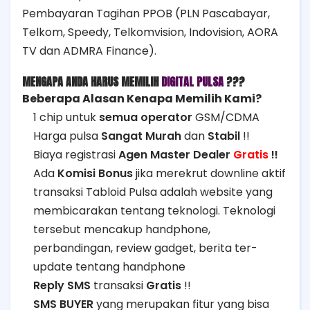
Pembayaran Tagihan PPOB (PLN Pascabayar,
Telkom, Speedy, Telkomvision, Indovision, AORA
TV dan ADMRA Finance).
MENGAPA ANDA HARUS MEMILIH
DIGITAL PULSA
???
Beberapa Alasan Kenapa Memilih Kami?
1 chip untuk
semua operator
GSM/CDMA
Harga pulsa
Sangat Murah
dan
Stabil
!!
Biaya registrasi
Agen Master Dealer
Gratis
!!
Ada
Komisi Bonus
jika merekrut downline aktif
transaksi Tabloid Pulsa adalah website yang
membicarakan tentang teknologi. Teknologi
tersebut mencakup handphone,
perbandingan, review gadget, berita ter-
update tentang handphone
Reply SMS
transaksi
Gratis
!!
SMS BUYER
yang merupakan fitur yang bisa