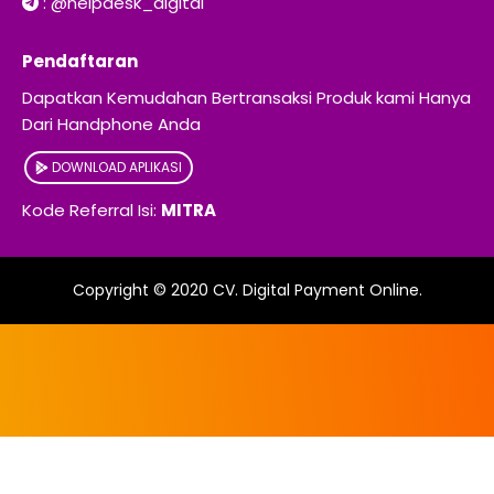
:
@helpdesk_digital
Pendaftaran
Dapatkan Kemudahan Bertransaksi Produk kami Hanya
Dari Handphone Anda
DOWNLOAD APLIKASI
Kode Referral Isi:
MITRA
Copyright © 2020
CV. Digital Payment Online
.